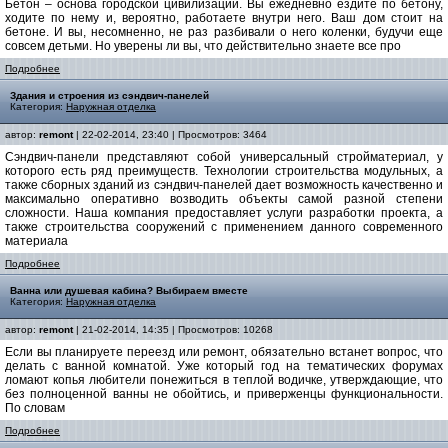
Бетон – основа городской цивилизации. Вы ежедневно ездите по бетону,
ходите по нему и, вероятно, работаете внутри него. Ваш дом стоит на
бетоне. И вы, несомненно, не раз разбивали о него коленки, будучи еще
совсем детьми. Но уверены ли вы, что действительно знаете все про
Подробнее
Здания и строения из сэндвич-панелей
Категория:
Наружная отделка
автор:
remont
| 22-02-2014, 23:40 | Просмотров: 3464
Сэндвич-панели представляют собой универсальный стройматериал, у
которого есть ряд преимуществ. Технологии строительства модульных, а
также сборных зданий из сэндвич-панелей дает возможность качественно и
максимально оперативно возводить объекты самой разной степени
сложности. Наша компания предоставляет услуги разработки проекта, а
также строительства сооружений с применением данного современного
материала
Подробнее
Ванна или душевая кабина? Выбираем вместе
Категория:
Наружная отделка
автор:
remont
| 21-02-2014, 14:35 | Просмотров: 10268
Если вы планируете переезд или ремонт, обязательно встанет вопрос, что
делать с ванной комнатой. Уже который год на тематических форумах
ломают копья любители понежиться в теплой водичке, утверждающие, что
без полноценной ванны не обойтись, и приверженцы функциональности.
По словам
Подробнее