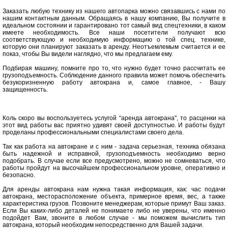
Заказать любую технику из нашего автопарка можно связавшись с нами по
нашим контактным данным. Обращаясь в нашу компанию, Вы получите в
идеальном состоянии и гарантировано тот самый вид спецтехники, в каком
имеете необходимость. Все наши посетители получают всю
соответствующую и необходимую информацию о той спец. технике,
которую они планируют заказать в аренду. Неотъемлемым считается и ее
показ, чтобы Вы видели наглядно, что мы предлагаем ему.
Подбирая машину, помните про то, что нужно будет точно рассчитать ее
грузоподъемность. Соблюдение данного правила может помочь обеспечить
безукоризненную работу автокрана и, самое главное, - Вашу
защищенность.
Коль скоро вы воспользуетесь услугой “аренда автокрана", то расценки на
этот вид работы вас приятно удивят своей доступностью. И работы будут
проделаны профессиональными специалистами своего дела.
Так как работа на автокране и с ним - задача серьезная, техника обязана
быть надежной и исправной, грузоподъемность необходимо верно
подобрать. В случае если все предусмотрено, можно не сомневаться, что
работы пройдут на высочайшем профессиональном уровне, оперативно и
безопасно.
Для аренды автокрана нам нужна такая информация, как: час подачи
автокрана, месторасположение объекта, примерное время, вес, а также
характеристика грузов. Позвоните менеджерам, которые примут Ваш заказ.
Если Вы каких-либо деталей не понимаете либо не уверены, что именно
подойдет Вам, звоните в любом случае - мы поможем вычислить тип
автокрана, который необходим непосредственно для Вашей задачи.