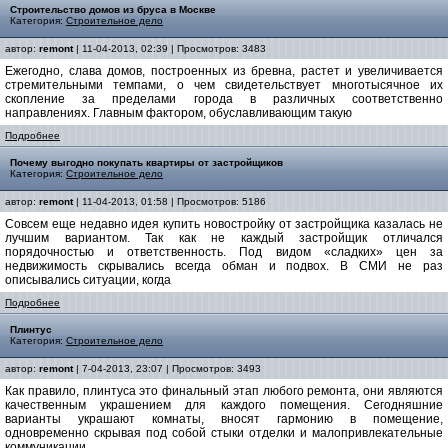
Строительство домов из бруса в Москве
Категория:
Строительное дело
автор:
remont
| 11-04-2013, 02:39 | Просмотров: 3483
Ежегодно, слава домов, построенных из бревна, растет и увеличивается
стремительными темпами, о чем свидетельствует многотысячное их
скопление за пределами города в различных соответственно
направлениях. Главным фактором, обуславливающим такую
Подробнее
Почему выгодно покупать квартиры от застройщиков
Категория:
Строительное дело
автор:
remont
| 11-04-2013, 01:58 | Просмотров: 5186
Совсем еще недавно идея купить новостройку от застройщика казалась не
лучшим вариантом. Так как не каждый застройщик отличался
порядочностью и ответственность. Под видом «сладких» цен за
недвижимость скрывались всегда обман и подвох. В СМИ не раз
описывались ситуации, когда
Подробнее
Плинтус
Категория:
Строительное дело
автор:
remont
| 7-04-2013, 23:07 | Просмотров: 3493
Как правило, плинтуса это финальный этап любого ремонта, они являются
качественным украшением для каждого помещения. Сегодняшние
варианты украшают комнаты, вносят гармонию в помещение,
одновременно скрывая под собой стыки отделки и малопривлекательные
коммуникации