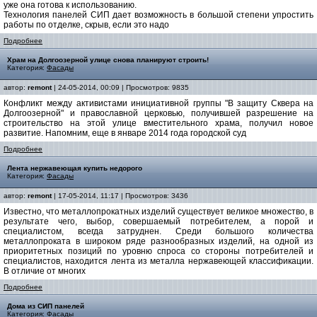
уже она готова к использованию.
Технология панелей СИП дает возможность в большой степени упростить
работы по отделке, скрыв, если это надо
Подробнее
Храм на Долгоозерной улице снова планируют строить!
Категория:
Фасады
автор:
remont
| 24-05-2014, 00:09 | Просмотров: 9835
Конфликт между активистами инициативной группы "В защиту Сквера на
Долгоозерной" и православной церковью, получившей разрешение на
строительство на этой улице вместительного храма, получил новое
развитие. Напомним, еще в январе 2014 года городской суд
Подробнее
Лента нержавеющая купить недорого
Категория:
Фасады
автор:
remont
| 17-05-2014, 11:17 | Просмотров: 3436
Известно, что металлопрокатных изделий существует великое множество, в
результате чего, выбор, совершаемый потребителем, а порой и
специалистом, всегда затруднен. Среди большого количества
металлопроката в широком ряде разнообразных изделий, на одной из
приоритетных позиций по уровню спроса со стороны потребителей и
специалистов, находится лента из металла нержавеющей классификации.
В отличие от многих
Подробнее
Дома из СИП панелей
Категория:
Фасады