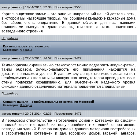
автор:
remont
| 10-04-2014, 22:36 | Просмотров: 3553
Каркасно-щитовое жилье – это одно из направлений нашей деятельности,
в котором мы настоящие творцы. Мы собираем канадские каркасные дома
без сбоев, очень оперативно. В данной области для нас главными
принципами выступает долговечность, качество, а также надежность
возведенного строения
Подробнее
Как использовать стеклохолст
Категория:
Фасады
автор:
remont
| 22-03-2014, 14:57 | Просмотров: 3427
Таким образом, окрашиванию стеклохолст можно подвергать неоднократно,
таким образом, функциональность его применения находится на
достаточно высоком уровне. В данном случае при его использовании нет
необходимости выполнять финишную шпатлевку, которая проводится, если
стены подлежат окрашиванию. Для обеспечения надежного уровня
фиксации данного отделочного материала применяется специальный
Подробнее
Сэндвич панели – стройматериалы от компании Мосстрой
Категория:
Фасады
автор:
remont
| 20-03-2014, 02:36 | Просмотров: 3471
В передовом строительстве изготовление домов и коттеджей из сэндвич-
панелей является одной из популярнейших технологий оперативного
возведения зданий. В основном дома из данного материала востребованы
в строительстве коттеджей и дач, городских домов, гаражей, ангаров,