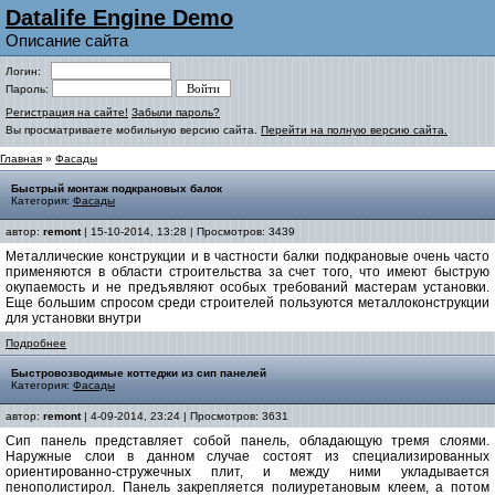
Datalife Engine Demo
Описание сайта
Логин:
Пароль:
Регистрация на сайте!
Забыли пароль?
Вы просматриваете мобильную версию сайта.
Перейти на полную версию сайта.
Главная
»
Фасады
Быстрый монтаж подкрановых балок
Категория:
Фасады
автор:
remont
| 15-10-2014, 13:28 | Просмотров: 3439
Металлические конструкции и в частности балки подкрановые очень часто
применяются в области строительства за счет того, что имеют быструю
окупаемость и не предъявляют особых требований мастерам установки.
Еще большим спросом среди строителей пользуются металлоконструкции
для установки внутри
Подробнее
Быстровозводимые коттеджи из сип панелей
Категория:
Фасады
автор:
remont
| 4-09-2014, 23:24 | Просмотров: 3631
Сип панель представляет собой панель, обладающую тремя слоями.
Наружные слои в данном случае состоят из специализированных
ориентированно-стружечных плит, и между ними укладывается
пенополистирол. Панель закрепляется полиуретановым клеем, а потом